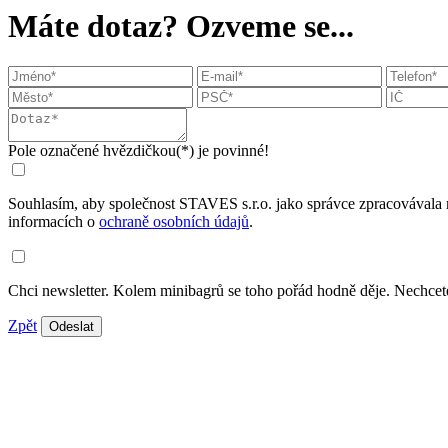
Máte dotaz? Ozveme se...
Pole označené hvězdičkou(*) je povinné!
Souhlasím, aby společnost STAVES s.r.o. jako správce zpracovávala 
informacích o
ochraně osobních údajů
.
Chci newsletter. Kolem minibagrů se toho pořád hodně děje. Nechcete
Zpět
Odeslat