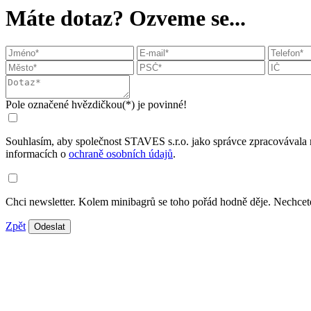
Máte dotaz? Ozveme se...
Pole označené hvězdičkou(*) je povinné!
Souhlasím, aby společnost STAVES s.r.o. jako správce zpracovávala 
informacích o
ochraně osobních údajů
.
Chci newsletter. Kolem minibagrů se toho pořád hodně děje. Nechcete
Zpět
Odeslat