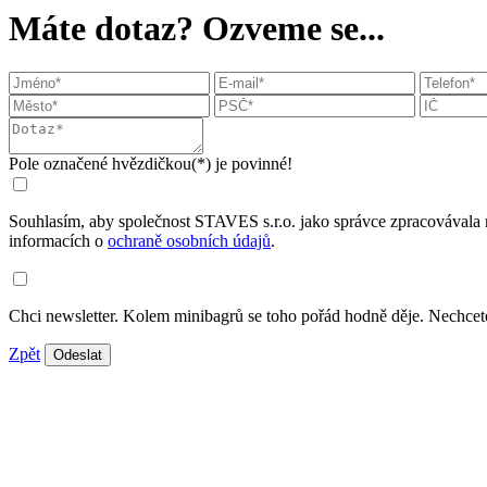
Máte dotaz? Ozveme se...
Pole označené hvězdičkou(*) je povinné!
Souhlasím, aby společnost STAVES s.r.o. jako správce zpracovávala 
informacích o
ochraně osobních údajů
.
Chci newsletter. Kolem minibagrů se toho pořád hodně děje. Nechcete
Zpět
Odeslat