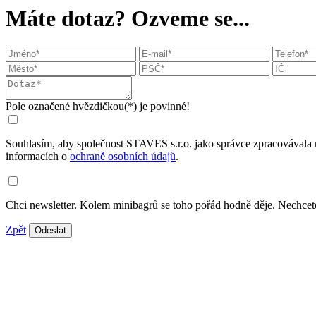
Máte dotaz? Ozveme se...
Pole označené hvězdičkou(*) je povinné!
Souhlasím, aby společnost STAVES s.r.o. jako správce zpracovávala 
informacích o
ochraně osobních údajů
.
Chci newsletter. Kolem minibagrů se toho pořád hodně děje. Nechcete
Zpět
Odeslat