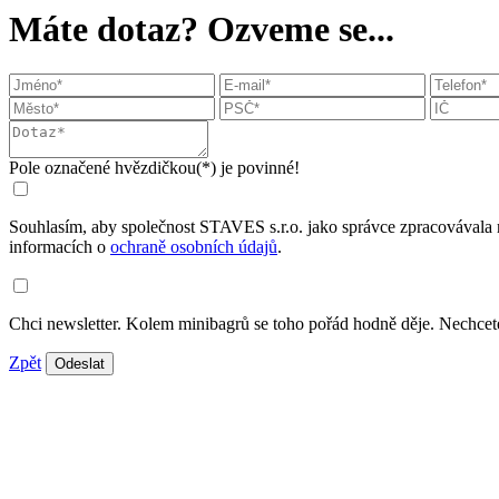
Máte dotaz? Ozveme se...
Pole označené hvězdičkou(*) je povinné!
Souhlasím, aby společnost STAVES s.r.o. jako správce zpracovávala 
informacích o
ochraně osobních údajů
.
Chci newsletter. Kolem minibagrů se toho pořád hodně děje. Nechcete
Zpět
Odeslat