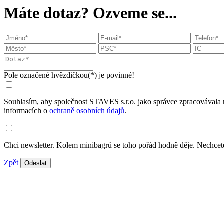
Máte dotaz? Ozveme se...
Pole označené hvězdičkou(*) je povinné!
Souhlasím, aby společnost STAVES s.r.o. jako správce zpracovávala 
informacích o
ochraně osobních údajů
.
Chci newsletter. Kolem minibagrů se toho pořád hodně děje. Nechcete
Zpět
Odeslat