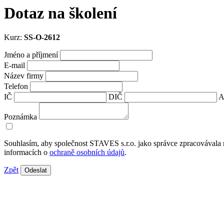
Dotaz na školení
Kurz:
SS-O-2612
Jméno a příjmení
E-mail
Název firmy
Telefon
IČ
DIČ
A
Poznámka
Souhlasím, aby společnost STAVES s.r.o. jako správce zpracovávala 
informacích o
ochraně osobních údajů
.
Zpět
Odeslat