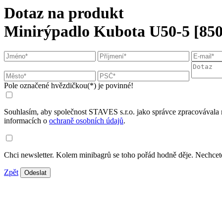
Dotaz na produkt
Minirýpadlo Kubota U50-5 [850
Pole označené hvězdičkou(*) je povinné!
Souhlasím, aby společnost STAVES s.r.o. jako správce zpracovávala 
informacích o
ochraně osobních údajů
.
Chci newsletter. Kolem minibagrů se toho pořád hodně děje. Nechcete
Zpět
Odeslat