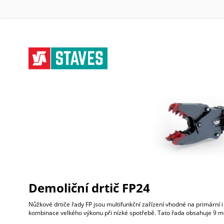
Demoliční drtič FP24
Nůžkové drtiče řady FP jsou multifunkční zařízení vhodné na primární 
kombinace velkého výkonu při nízké spotřebě. Tato řada obsahuje 9 mo