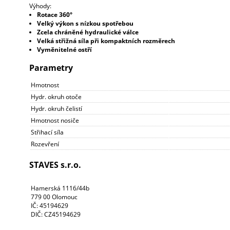
Výhody:
Rotace 360°
Velký výkon s nízkou spotřebou
Zcela chráněné hydraulické válce
Velká střižná síla při kompaktních rozměrech
Vyměnitelné ostří
Parametry
Hmotnost
Hydr. okruh otoče
Hydr. okruh čelistí
Hmotnost nosiče
Střihací síla
Rozevření
STAVES s.r.o.
Hamerská 1116/44b
779 00 Olomouc
IČ: 45194629
DIČ: CZ45194629