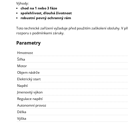
Výhody:
chod na 1 nebo 3 fáze
spolehlivost, dlouhá životnost
robustní pevný ochranný rám
Toto technické zařízení vyžaduje před použitím zaškolení obsluhy. V pří
rozporu s podmínkami záruky.
Parametry
Hmotnost
Šířka
Motor
Objem nádrže
Elektrický start
Napětí
Jmenovitý výkon
Regulace napětí
Autonomní provoz
Délka
Výška