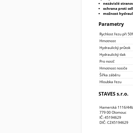
nezávislé strano
ochrana proti od
možnost hydraul
Parametry
Rychlost řezu při 5
Hmotnost
Hydraulický průtok
Hydraulický tlak
Pro nosič
Hmotnost nosiče
Šířka záběru
Hloubka řezu
STAVES s.r.o.
Hamerská 1116/44
779 00 Olomouc
IČ: 45194629
DIČ: CZ45194629