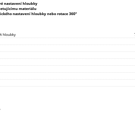
vé nastavení hloubky
letujícímu materiálu
ického nastavení hloubky nebo rotace 360°
0% hloubky
b