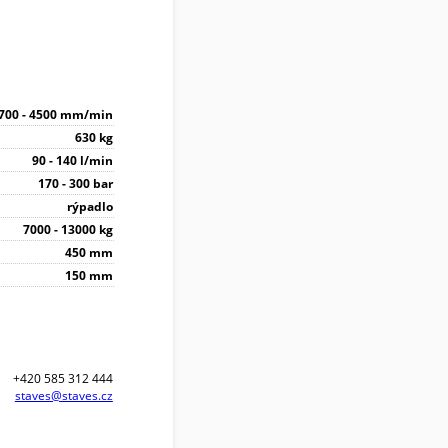
700 - 4500 mm/min
630 kg
90 - 140 l/min
170 - 300 bar
rýpadlo
7000 - 13000 kg
450 mm
150 mm
+420 585 312 444
staves@staves.cz