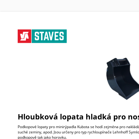
Hloubková lopata hladká pro nos
Podkopové lopaty pro minirýpadla Kubota se hodí zejména pro nakládá
suché zeminy, apod. Jsou určeny pro typ rychloupínače Lehnhoff Symlock
podkopově tak jako horovku.