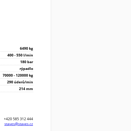
6490 kg
400 - 550 l/min
180 bar
rýpadlo
70000 - 120000 kg
290 úderů/min
214 mm
+420 585 312 444
staves@staves.cz