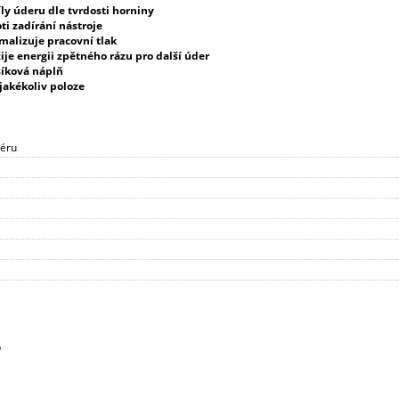
íly úderu dle tvrdosti horniny
ti zadírání nástroje
malizuje pracovní tlak
ije energii zpětného rázu pro další úder
íková náplň
jakékoliv poloze
éru
b