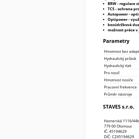
BRW - regulace s
TCS - ochrana pro
Autopower - opti
Optipower - využ
bezúdržbová dus
možnost práce v 
Parametry
Hmotnost bez adapt
Hydraulický průtok
Hydraulický tlak
Pro nosič
Hmotnost nosiče
Pracovní frekvence
Průměr nástroje
STAVES s.r.o.
Hamerská 1116/44
779 00 Olomouc
IČ: 45194629
DIČ: CZ45194629