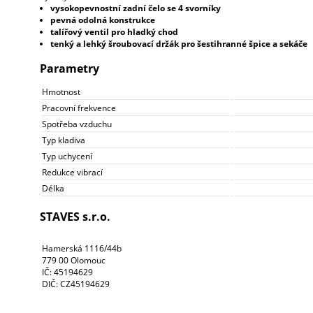
vysokopevnostní zadní čelo se 4 svorníky
pevná odolná konstrukce
talířový ventil pro hladký chod
tenký a lehký šroubovací držák pro šestihranné špice a sekáče
Parametry
Hmotnost
Pracovní frekvence
Spotřeba vzduchu
Typ kladiva
Typ uchycení
Redukce vibrací
Délka
STAVES s.r.o.
Hamerská 1116/44b
779 00 Olomouc
IČ: 45194629
DIČ: CZ45194629