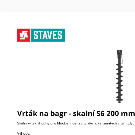
Vrták na bagr - skalní S6 200 m
Skalní vrták vhodný pro hloubení děr i v tvrdých, kamenitých či zmrzlý
Výhody: