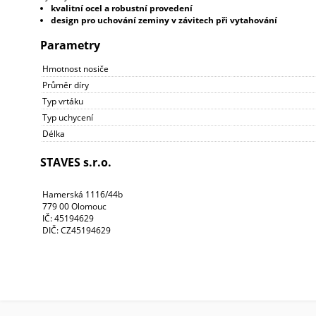
kvalitní ocel a robustní provedení
design pro uchování zeminy v závitech při vytahování
Parametry
Hmotnost nosiče
Průměr díry
Typ vrtáku
Typ uchycení
Délka
STAVES s.r.o.
Hamerská 1116/44b
779 00 Olomouc
IČ: 45194629
DIČ: CZ45194629