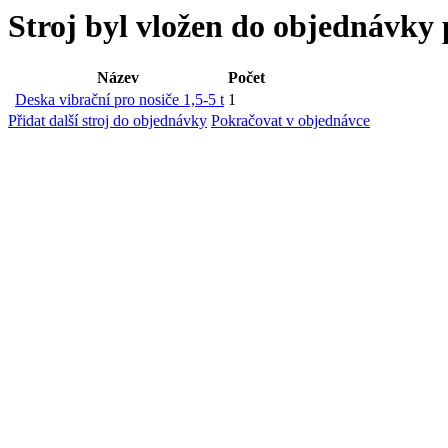
Stroj byl vložen
do objednávky 
Název
Počet
Deska vibrační pro nosiče 1,5-5 t
1
Přidat další stroj do objednávky
Pokračovat v objednávce