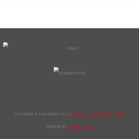
COPYRIGHT © 2026 STAVES S.R.O.
|
ZOBRAZIT DESKTOPOVOU VERZI
CREATED BY
ORBINET S.R.O.