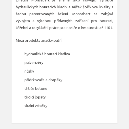
Značka Montabert je známá jako inovující výrobce
hydraulických bouracích kladiv a nůžek špičkové kvality s
řadou patentovaných řešení. Montabert se zabývá
vývojem a výrobou přídavných zařízení pro bourací,
těžební a recyklační práce pro nosiče o hmotnosti až 110 t.
Mezi produkty značky patří:
hydraulická bourací kladiva
pulverizéry
nůžky
přidržovače a drapáky
drtiče betonu
třídicí lopaty
skalní vrtačky