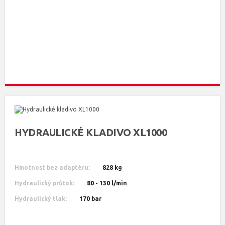
HYDRAULICKÉ KLADIVO XL1000
Hmotnost bez adaptéru:
828 kg
Hydraulický průtok:
80 - 130 l/min
Hydraulický tlak:
170 bar