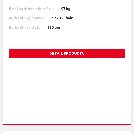
Hmotnost bez adaptéru:
97 kg
Hydraulický průtok:
17 - 35 l/min
Hydraulický tlak:
120 bar
DETAIL PRODUKTU