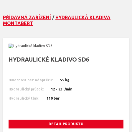
PŘÍDAVNÁ ZAŘÍZENÍ
/
HYDRAULICKÁ KLADIVA
MONTABERT
HYDRAULICKÉ KLADIVO SD6
Hmotnost bez adaptéru:
59 kg
Hydraulický průtok:
12 - 23 l/min
Hydraulický tlak:
110 bar
DETAIL PRODUKTU