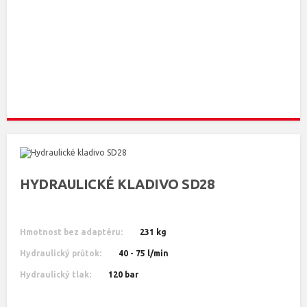
HYDRAULICKÉ KLADIVO SD28
Hmotnost bez adaptéru:
231 kg
Hydraulický průtok:
40 - 75 l/min
Hydraulický tlak:
120 bar