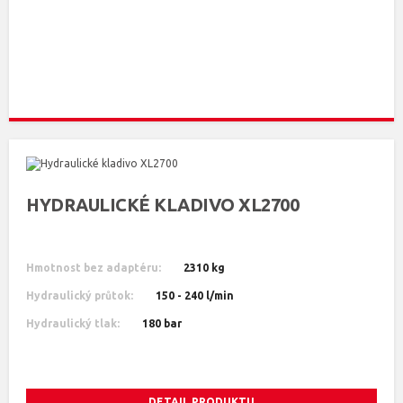
HYDRAULICKÉ KLADIVO XL2700
Hmotnost bez adaptéru:
2310 kg
Hydraulický průtok:
150 - 240 l/min
Hydraulický tlak:
180 bar
DETAIL PRODUKTU