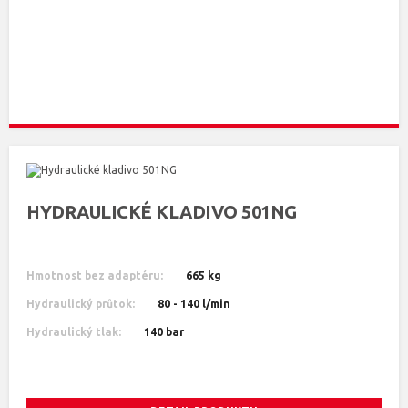
HYDRAULICKÉ KLADIVO 501NG
Hmotnost bez adaptéru:
665 kg
Hydraulický průtok:
80 - 140 l/min
Hydraulický tlak:
140 bar