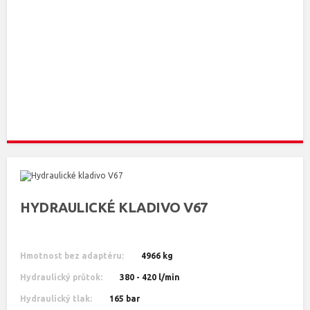
HYDRAULICKÉ KLADIVO V67
Hmotnost bez adaptéru:
4966 kg
Hydraulický průtok:
380 - 420 l/min
Hydraulický tlak:
165 bar