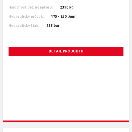
Hmotnost bez adaptéru:
2390 kg
Hydraulický průtok:
175 - 250 l/min
Hydraulický tlak:
155 bar
DETAIL PRODUKTU