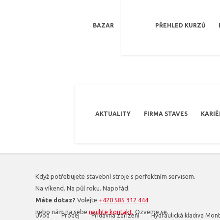
BAZAR
PŘEHLED KURZŮ
AKTUALITY
FIRMA STAVES
KARIÉ
Když potřebujete stavební stroje s perfektním servisem.
Na víkend. Na půl roku. Napořád.
Máte dotaz?
Volejte
+420 585 312 444
nebo nám na sebe
nechte kontakt.
Ozveme se.
Úvod
Prodej
Přídavná zařízení
Hydraulická kladiva Mon