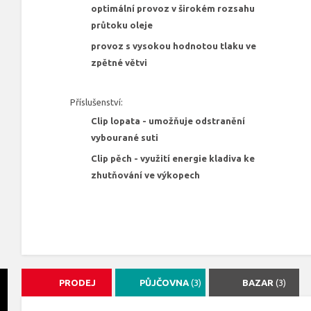
optimální provoz v širokém rozsahu
průtoku oleje
provoz s vysokou hodnotou tlaku ve
zpětné větvi
Příslušenství:
Clip lopata - umožňuje odstranění
vybourané suti
Clip pěch - využití energie kladiva ke
zhutňování ve výkopech
PRODEJ
PŮJČOVNA
(3)
BAZAR
(3)