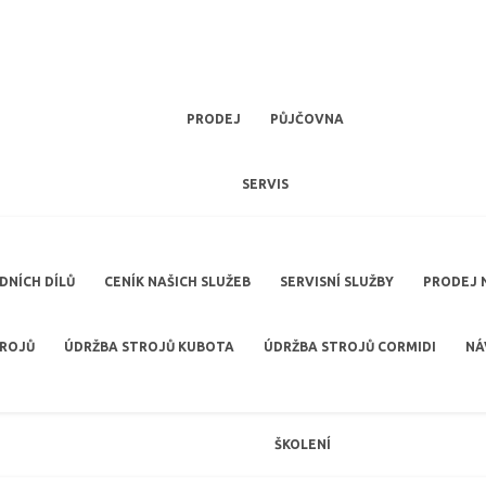
PRODEJ
PŮJČOVNA
SERVIS
NÍCH DÍLŮ
CENÍK NAŠICH SLUŽEB
SERVISNÍ SLUŽBY
PRODEJ 
TROJŮ
ÚDRŽBA STROJŮ KUBOTA
ÚDRŽBA STROJŮ CORMIDI
NÁ
ŠKOLENÍ