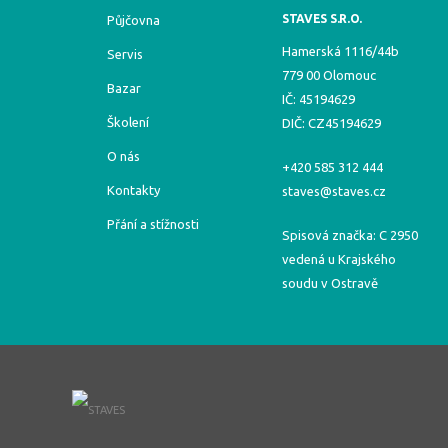
STAVES S.R.O.
Půjčovna
Hamerská 1116/44b
Servis
779 00 Olomouc
Bazar
IČ: 45194629
Školení
DIČ: CZ45194629
O nás
+420 585 312 444
Kontakty
staves@staves.cz
Přání a stížnosti
Spisová značka: C 2950
vedená u Krajského
soudu v Ostravě