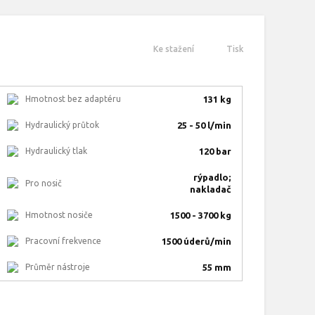
Ke stažení
Tisk
Hmotnost bez adaptéru
131 kg
Hydraulický průtok
25 - 50 l/min
Hydraulický tlak
120 bar
rýpadlo;
Pro nosič
nakladač
Hmotnost nosiče
1500 - 3700 kg
Pracovní frekvence
1500 úderů/min
Průměr nástroje
55 mm