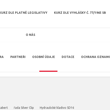
KURZ DLE PLATNÉ LEGISLATIVY
KURZ DLE VYHLÁŠKY Č. 77/1965 SB
O NÁS
RA
PARTNEŘI
OSOBNÍ ÚDAJE
DOTACE
OCHRANA OZNAM
tabert
řada Silver Clip
Hydraulické kladivo SD16