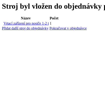
Stroj byl vložen
do objednávky 
Název
Počet
Vrtací zařízení pro nosiče 1-2 t
1
Přidat další stroj do objednávky
Pokračovat v objednávce