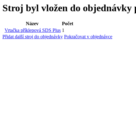
Stroj byl vložen
do objednávky 
Název
Počet
Vrtačka příklepová SDS Plus
1
Přidat další stroj do objednávky
Pokračovat v objednávce