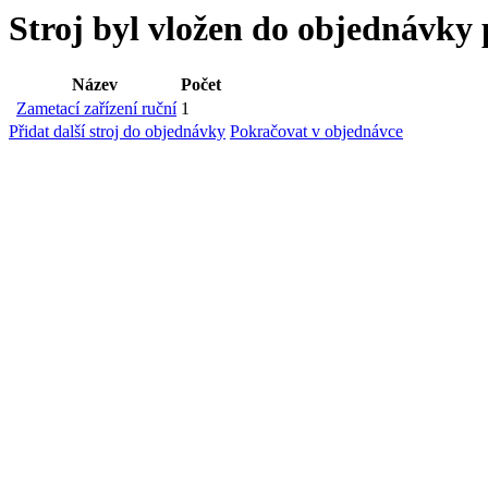
Stroj byl vložen
do objednávky 
Název
Počet
Zametací zařízení ruční
1
Přidat další stroj do objednávky
Pokračovat v objednávce