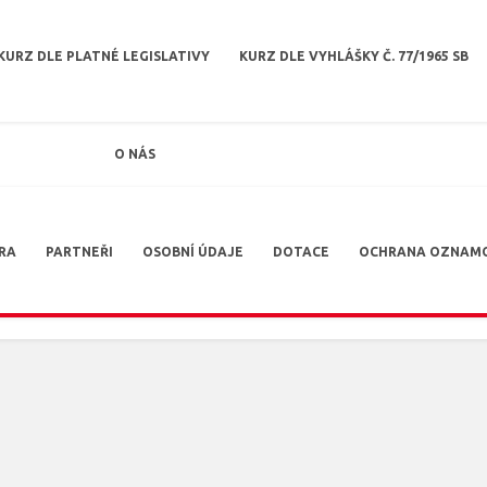
KURZ DLE PLATNÉ LEGISLATIVY
KURZ DLE VYHLÁŠKY Č. 77/1965 SB
O NÁS
RA
PARTNEŘI
OSOBNÍ ÚDAJE
DOTACE
OCHRANA OZNAM