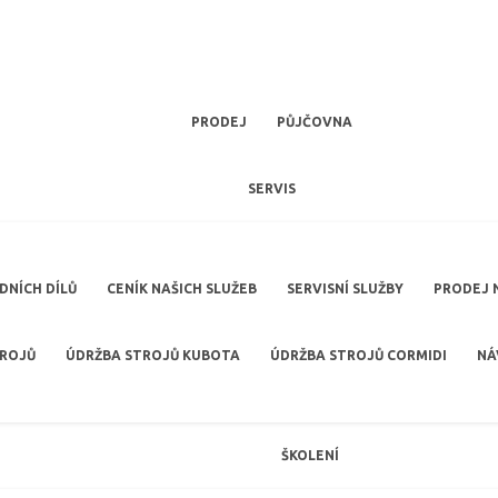
PRODEJ
PŮJČOVNA
SERVIS
NÍCH DÍLŮ
CENÍK NAŠICH SLUŽEB
SERVISNÍ SLUŽBY
PRODEJ 
TROJŮ
ÚDRŽBA STROJŮ KUBOTA
ÚDRŽBA STROJŮ CORMIDI
NÁ
ŠKOLENÍ