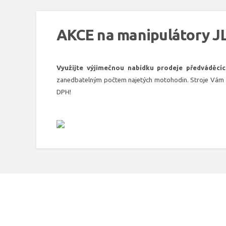
AKCE na manipulátory J
Využijte výjimečnou nabídku prodeje předváděcíc
zanedbatelným počtem najetých motohodin. Stroje Vám rá
DPH!