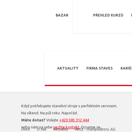
BAZAR
PŘEHLED KURZŮ
AKTUALITY
FIRMA STAVES
KARIÉ
Když potřebujete stavební stroje s perfektním servisem.
Na víkend. Na půl roku. Napořád.
Máte dotaz?
Volejte
+420 585 312 444
nebo nám na sebe
nechte kontakt.
Ozveme se.
Úvod
O nás
Aktuality
AKCE - manipulátory JLG