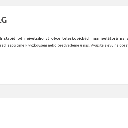
LG
h strojů od největšího výrobce teleskopických manipulátorů na 
di zapůjčíme k vyzkoušení nebo předvedeme u nás. Využijte slevu na opravd