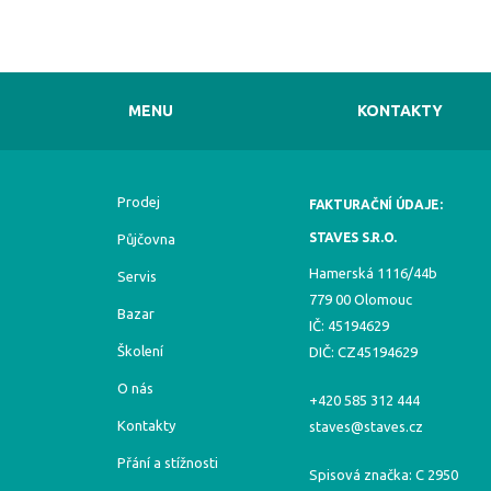
MENU
KONTAKTY
Prodej
FAKTURAČNÍ ÚDAJE:
STAVES S.R.O.
Půjčovna
Hamerská 1116/44b
Servis
779 00 Olomouc
Bazar
IČ: 45194629
Školení
DIČ: CZ45194629
O nás
+420 585 312 444
Kontakty
staves@staves.cz
Přání a stížnosti
Spisová značka: C 2950