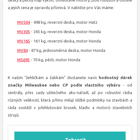
desky a pěchy mají výkon, osvědčené motory, jsou robustní a odolné
a jejich cena je opravdu příznivá. V nabídce pro Vás máme:
MV504
- 498 kg, reverzní deska, motor Hatz
MV305
- 265 kg, reverzní deska, motor Honda
MV165
- 161 kg, reverzní deska, motor Honda
MV84
- 87 kg, jednosměrná deska, motor Honda
MS695
- 70 kg, pěch, motor Honda
K našim "žehličkám a žabkám" dostanete navíc
hodnotný dárek
značky Milwaukee nebo CP podle vlastního výběru
- od
centrály, přes sady užitečného aku-nářadí, až po robustní rádia
různých velikostí, která přímo milují těžké podmínky na stavbách a
ráda soutěží v přehlušování brusek, kladiv a motorů stavebních
strojů.