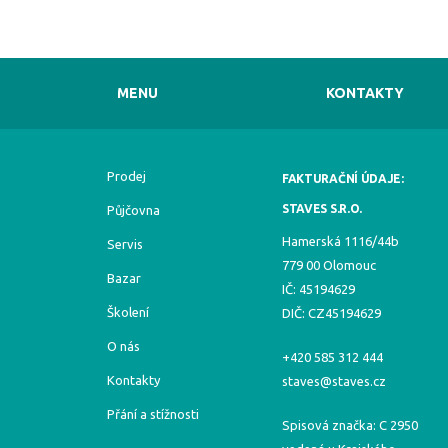
MENU
KONTAKTY
Prodej
FAKTURAČNÍ ÚDAJE:
STAVES S.R.O.
Půjčovna
Hamerská 1116/44b
Servis
779 00 Olomouc
Bazar
IČ: 45194629
Školení
DIČ: CZ45194629
O nás
+420 585 312 444
Kontakty
staves@staves.cz
Přání a stížnosti
Spisová značka: C 2950