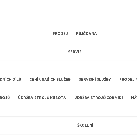
PRODEJ
PŮJČOVNA
SERVIS
NÍCH DÍLŮ
CENÍK NAŠICH SLUŽEB
SERVISNÍ SLUŽBY
PRODEJ 
TROJŮ
ÚDRŽBA STROJŮ KUBOTA
ÚDRŽBA STROJŮ CORMIDI
NÁ
ŠKOLENÍ