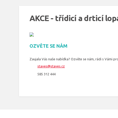
AKCE - třídicí a drticí l
OZVĚTE SE NÁM
Zaujala Vás naše nabídka? Ozvěte se nám, rádi s Vámi 
staves@staves.cz
585 312 444