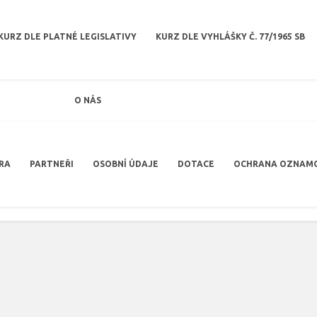
KURZ DLE PLATNÉ LEGISLATIVY
KURZ DLE VYHLÁŠKY Č. 77/1965 SB
O NÁS
RA
PARTNEŘI
OSOBNÍ ÚDAJE
DOTACE
OCHRANA OZNAM