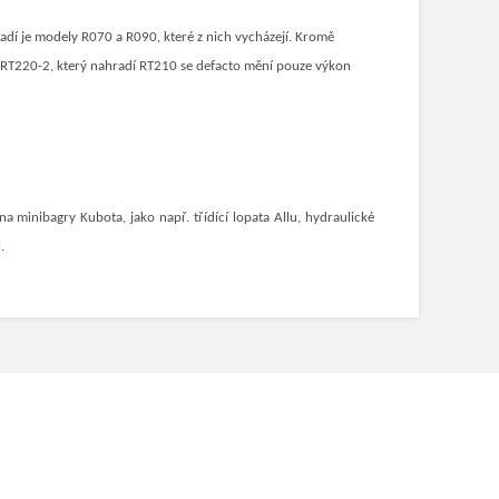
dí je modely R070 a R090, které z nich vycházejí. Kromě
U RT220-2, který nahradí RT210 se defacto mění pouze výkon
a minibagry Kubota, jako např. třídící lopata Allu, hydraulické
.