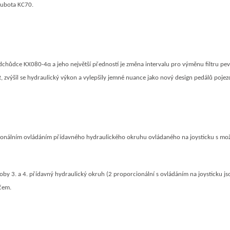
Kubota KC70.
dchůdce KX080-4α a jeho největší předností je změna intervalu pro výměnu filtru p
výšil se hydraulický výkon a vylepšily jemné nuance jako nový design pedálů pojez
cionálním ovládáním přídavného hydraulického okruhu ovládaného na joysticku s mo
 3. a 4. přídavný hydraulický okruh (2 proporcionální s ovládáním na joysticku jso
čem.