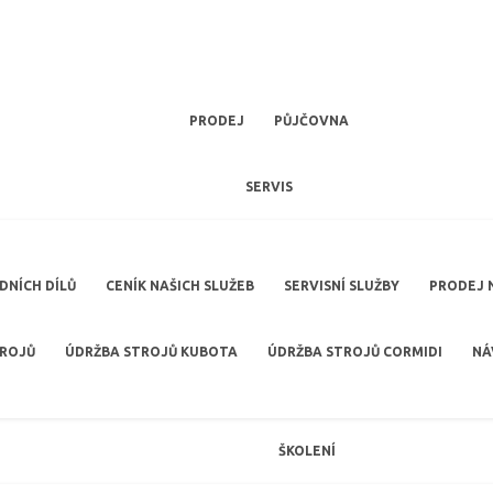
PRODEJ
PŮJČOVNA
SERVIS
NÍCH DÍLŮ
CENÍK NAŠICH SLUŽEB
SERVISNÍ SLUŽBY
PRODEJ 
TROJŮ
ÚDRŽBA STROJŮ KUBOTA
ÚDRŽBA STROJŮ CORMIDI
NÁ
ŠKOLENÍ