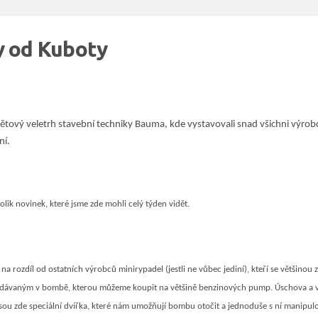
y od Kuboty
ový veletrh stavební techniky Bauma, kde vystavovali snad všichni výrobc
ní.
ik novinek, které jsme zde mohli celý týden vidět.
rozdíl od ostatních výrobců minirypadel (jestli ne vůbec jediní), kteří se většinou 
dávaným v bombě, kterou můžeme koupit na většině benzinových pump. Úschova a vý
sou zde speciální dvířka, které nám umožňují bombu otočit a jednoduše s ní manipulo