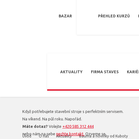
BAZAR
PŘEHLED KURZŮ
AKTUALITY
FIRMA STAVES
KARIÉ
Když potřebujete stavební stroje s perfektním servisem.
Na víkend. Na půl roku. Napořád.
Máte dotaz?
Volejte
+420 585 312 444
nebo nám na sebe
nechte kontakt.
Ozveme se.
Úvod
O nás
Aktuality
Bauma a novinky od Kuboty