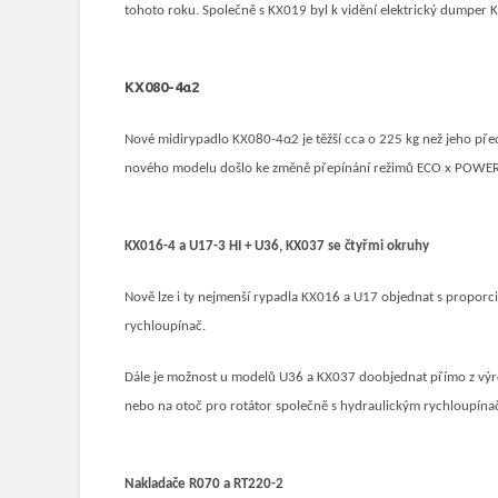
tohoto roku. Společně s KX019 byl k vidění elektrický dumper 
KX080-4
α2
Nové midirypadlo KX080-4α2 je těžší cca o 225 kg než jeho pře
nového modelu došlo ke změně přepínání režimů ECO x POWER, z
KX016-4 a U17-3 HI + U36, KX037 se čtyřmi okruhy
Nově lze i ty nejmenší rypadla KX016 a U17 objednat s propor
rychloupínač.
Dále je možnost u modelů U36 a KX037 doobjednat přímo z výroby
nebo na otoč pro rotátor společně s hydraulickým rychloupína
Nakladače R070 a RT220-2