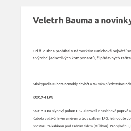
Veletrh Bauma a novink
Od 8. dubna probíhal v německém Mnichově největší svět
s výrobci jednotlivých komponentů, či přídavných zaříze
Minirypadla Kubota nemohly chybět a tak vám představíme někol
KX019-4 LPG
KX019-4 na plynový pohon LPG ukazovali v Mnichově poprvé a na 
Kubota vydává jiným směrem a tedy palivem LPG, jednoduše do
prostoru za kabinou pod zadním sklem (stříškou). Pro výměnu j