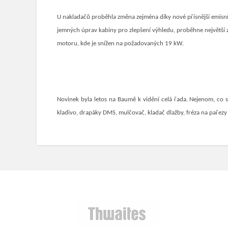
U nakladačů proběhla změna zejména díky nové přísnější emisní
jemných úprav kabiny pro zlepšení výhledu, proběhne největší 
motoru, kde je snížen na požadovaných 19 kW.
Novinek byla letos na Baumě k vidění celá řada. Nejenom, co se
kladivo, drapáky DMS, mulčovač, kladač dlažby, fréza na pařez