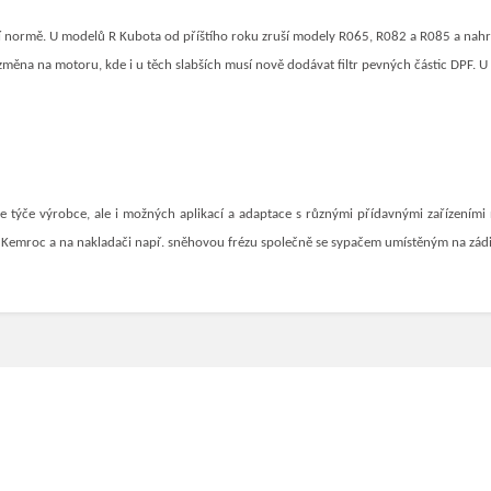
 normě. U modelů R Kubota od příštího roku zruší modely R065, R082 a R085 a nahra
změna na motoru, kde i u těch slabších musí nově dodávat filtr pevných částic DPF. 
 týče výrobce, ale i možných aplikací a adaptace s různými přídavnými zařízeními n
y Kemroc a na nakladači např. sněhovou frézu společně se sypačem umístěným na zádi