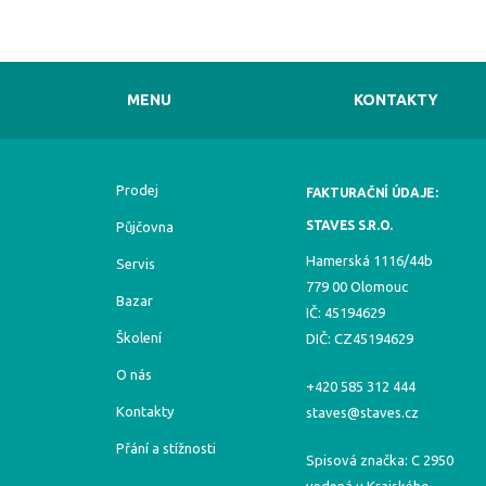
MENU
KONTAKTY
Prodej
FAKTURAČNÍ ÚDAJE:
STAVES S.R.O.
Půjčovna
Hamerská 1116/44b
Servis
779 00 Olomouc
Bazar
IČ: 45194629
Školení
DIČ: CZ45194629
O nás
+420 585 312 444
Kontakty
staves@staves.cz
Přání a stížnosti
Spisová značka: C 2950
vedená u Krajského