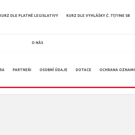
KURZ DLE PLATNÉ LEGISLATIVY
KURZ DLE VYHLÁŠKY Č. 77/1965 SB
O NÁS
RA
PARTNEŘI
OSOBNÍ ÚDAJE
DOTACE
OCHRANA OZNAM