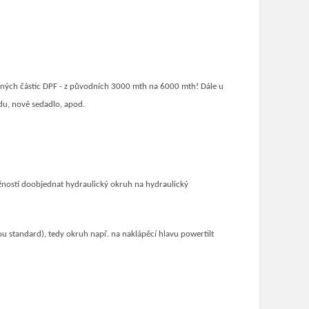
evných částic DPF - z původních 3000 mth na 6000 mth! Dále u
du, nové sedadlo, apod.
žností doobjednat hydraulický okruh na hydraulický
u standard), tedy okruh např. na naklápěcí hlavu powertilt