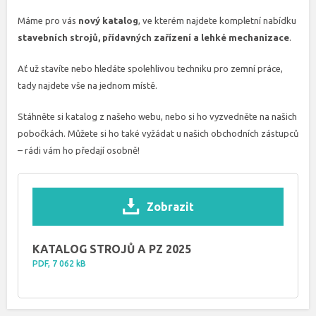
Máme pro vás
nový katalog
, ve kterém najdete kompletní nabídku
stavebních strojů, přídavných zařízení a lehké mechanizace
.
Ať už stavíte nebo hledáte spolehlivou techniku pro zemní práce,
tady najdete vše na jednom místě.
Stáhněte si katalog z našeho webu, nebo si ho vyzvedněte na našich
pobočkách. Můžete si ho také vyžádat u našich obchodních zástupců
– rádi vám ho předají osobně!
Zobrazit
KATALOG STROJŮ A PZ 2025
PDF, 7 062 kB