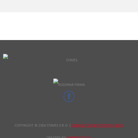
COPYRIGHT © 2026 STAVES S.R.O.
|
ZOBRAZIT DESKTOPOVOU VERZI
CREATED BY
ORBINET S.R.O.