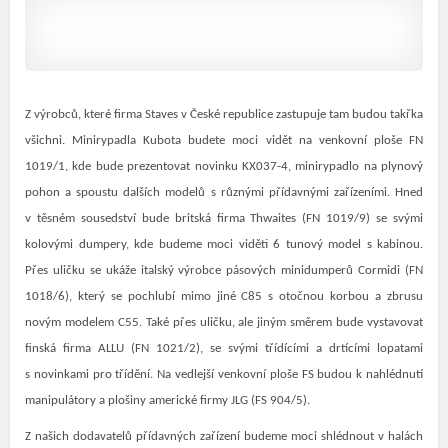
Z výrobců, které firma Staves v České republice zastupuje tam budou takřka
všichni. Minirypadla Kubota budete moci vidět na venkovní ploše FN
1019/1, kde bude prezentovat novinku KX037-4, minirypadlo na plynový
pohon a spoustu dalších modelů s různými přídavnými zařízeními. Hned
v těsném sousedství bude britská firma Thwaites (FN 1019/9) se svými
kolovými dumpery, kde budeme moci viděti 6 tunový model s kabinou.
Přes uličku se ukáže italský výrobce pásových minidumperů Cormidi (FN
1018/6), který se pochlubí mimo jiné C85 s otočnou korbou a zbrusu
novým modelem C55. Také přes uličku, ale jiným směrem bude vystavovat
finská firma ALLU (FN 1021/2), se svými třídícími a drtícími lopatami
s novinkami pro třídění. Na vedlejší venkovní ploše FS budou k nahlédnutí
manipulátory a plošiny americké firmy JLG (FS 904/5).
Z našich dodavatelů přídavných zařízení budeme moci shlédnout v halách