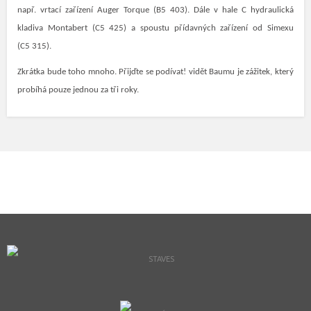
např. vrtací zařízení Auger Torque (B5 403). Dále v hale C hydraulická
kladiva Montabert (C5 425) a spoustu přídavných zařízení od Simexu
(C5 315).
Zkrátka bude toho mnoho. Přijďte se podívat! vidět Baumu je zážitek, který
probíhá pouze jednou za tři roky.