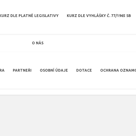
KURZ DLE PLATNÉ LEGISLATIVY
KURZ DLE VYHLÁŠKY Č. 77/1965 SB
O NÁS
RA
PARTNEŘI
OSOBNÍ ÚDAJE
DOTACE
OCHRANA OZNAM