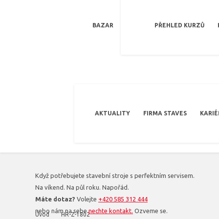
BAZAR
PŘEHLED KURZŮ
AKTUALITY
FIRMA STAVES
KARIÉ
Když potřebujete stavební stroje s perfektním servisem.
Na víkend. Na půl roku. Napořád.
Máte dotaz?
Volejte
+420 585 312 444
nebo nám na sebe
nechte kontakt.
Ozveme se.
Úvod
HR-Z-1802