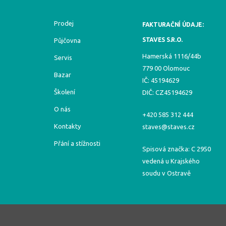
Prodej
FAKTURAČNÍ ÚDAJE:
STAVES S.R.O.
Půjčovna
Hamerská 1116/44b
Servis
779 00 Olomouc
Bazar
IČ: 45194629
Školení
DIČ: CZ45194629
O nás
+420 585 312 444
Kontakty
staves@staves.cz
Přání a stížnosti
Spisová značka: C 2950
vedená u Krajského
soudu v Ostravě