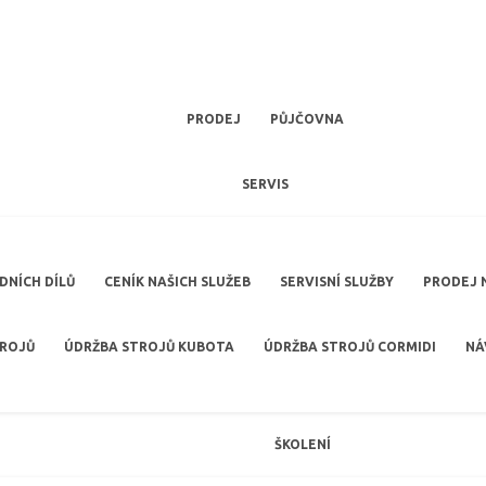
PRODEJ
PŮJČOVNA
SERVIS
NÍCH DÍLŮ
CENÍK NAŠICH SLUŽEB
SERVISNÍ SLUŽBY
PRODEJ 
TROJŮ
ÚDRŽBA STROJŮ KUBOTA
ÚDRŽBA STROJŮ CORMIDI
NÁ
ŠKOLENÍ