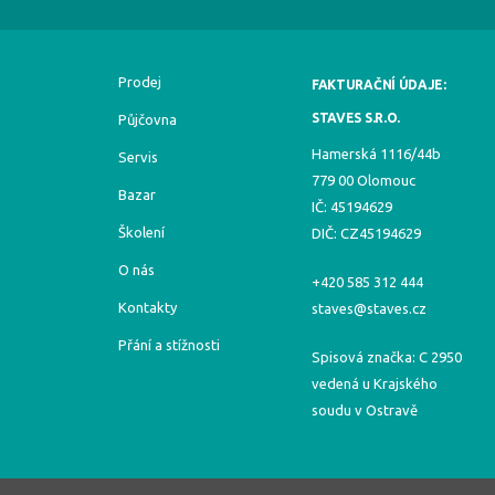
Prodej
FAKTURAČNÍ ÚDAJE:
STAVES S.R.O.
Půjčovna
Hamerská 1116/44b
Servis
779 00 Olomouc
Bazar
IČ: 45194629
Školení
DIČ: CZ45194629
O nás
+420 585 312 444
Kontakty
staves@staves.cz
Přání a stížnosti
Spisová značka: C 2950
vedená u Krajského
soudu v Ostravě