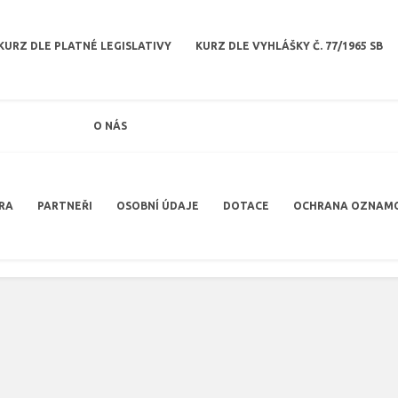
KURZ DLE PLATNÉ LEGISLATIVY
KURZ DLE VYHLÁŠKY Č. 77/1965 SB
O NÁS
RA
PARTNEŘI
OSOBNÍ ÚDAJE
DOTACE
OCHRANA OZNAM