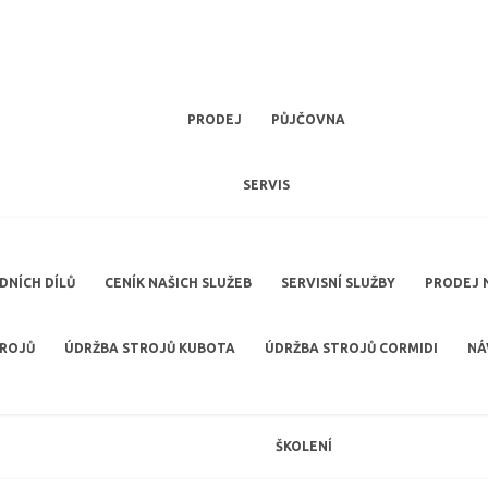
PRODEJ
PŮJČOVNA
SERVIS
NÍCH DÍLŮ
CENÍK NAŠICH SLUŽEB
SERVISNÍ SLUŽBY
PRODEJ 
TROJŮ
ÚDRŽBA STROJŮ KUBOTA
ÚDRŽBA STROJŮ CORMIDI
NÁ
ŠKOLENÍ