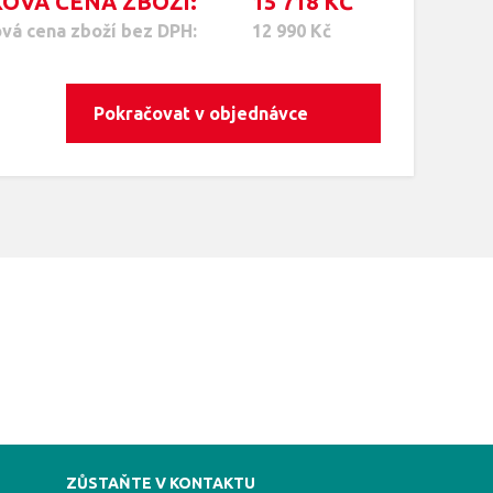
OVÁ CENA ZBOŽÍ:
15 718
KČ
vá cena zboží bez DPH:
12 990 Kč
Pokračovat v objednávce
ZŮSTAŇTE V KONTAKTU