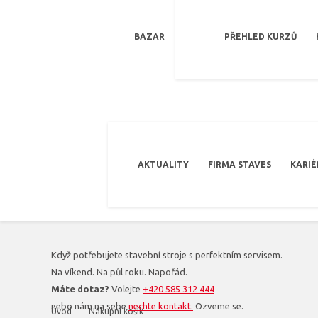
BAZAR
PŘEHLED KURZŮ
AKTUALITY
FIRMA STAVES
KARIÉ
Když potřebujete stavební stroje s perfektním servisem.
Na víkend. Na půl roku. Napořád.
Máte dotaz?
Volejte
+420 585 312 444
nebo nám na sebe
nechte kontakt.
Ozveme se.
Úvod
Nákupní košík