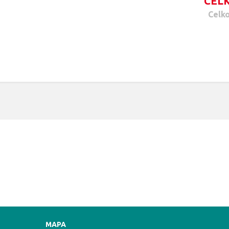
CELK
Celko
MAPA