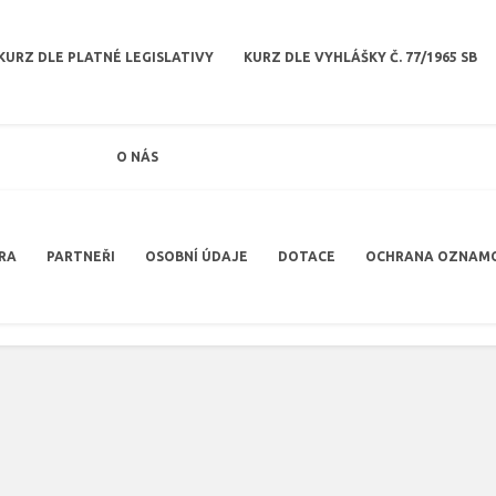
KURZ DLE PLATNÉ LEGISLATIVY
KURZ DLE VYHLÁŠKY Č. 77/1965 SB
O NÁS
RA
PARTNEŘI
OSOBNÍ ÚDAJE
DOTACE
OCHRANA OZNAM