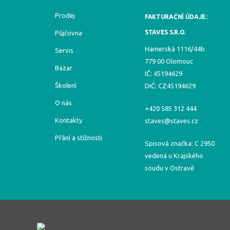
Prodej
FAKTURAČNÍ ÚDAJE:
STAVES S.R.O.
Půjčovna
Hamerská 1116/44b
Servis
779 00 Olomouc
Bazar
IČ: 45194629
Školení
DIČ: CZ45194629
O nás
+420 585 312 444
Kontakty
staves@staves.cz
Přání a stížnosti
Spisová značka: C 2950
vedená u Krajského
soudu v Ostravě