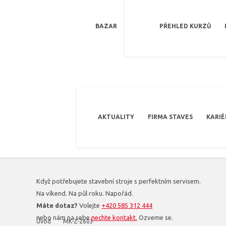
BAZAR
PŘEHLED KURZŮ
AKTUALITY
FIRMA STAVES
KARIÉ
Když potřebujete stavební stroje s perfektním servisem.
Na víkend. Na půl roku. Napořád.
Máte dotaz?
Volejte
+420 585 312 444
nebo nám na sebe
nechte kontakt.
Ozveme se.
Úvod
MK-Z-2603