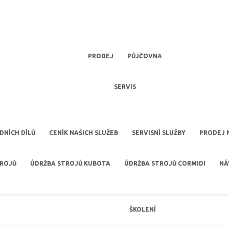
PRODEJ
PŮJČOVNA
SERVIS
NÍCH DÍLŮ
CENÍK NAŠICH SLUŽEB
SERVISNÍ SLUŽBY
PRODEJ 
TROJŮ
ÚDRŽBA STROJŮ KUBOTA
ÚDRŽBA STROJŮ CORMIDI
NÁ
ŠKOLENÍ