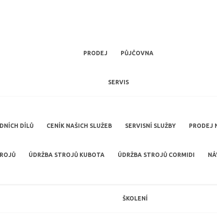
PRODEJ
PŮJČOVNA
SERVIS
NÍCH DÍLŮ
CENÍK NAŠICH SLUŽEB
SERVISNÍ SLUŽBY
PRODEJ 
TROJŮ
ÚDRŽBA STROJŮ KUBOTA
ÚDRŽBA STROJŮ CORMIDI
NÁ
ŠKOLENÍ