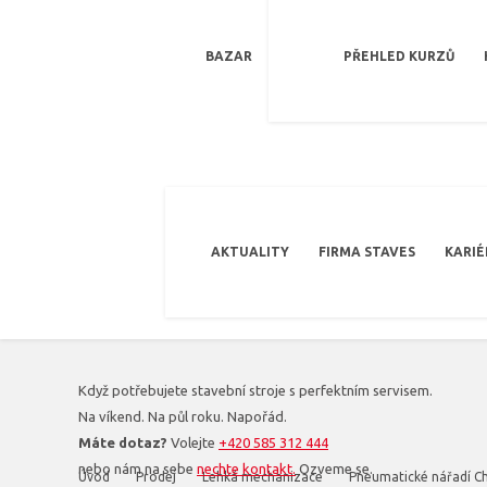
BAZAR
PŘEHLED KURZŮ
AKTUALITY
FIRMA STAVES
KARIÉ
Když potřebujete stavební stroje s perfektním servisem.
Na víkend. Na půl roku. Napořád.
Máte dotaz?
Volejte
+420 585 312 444
nebo nám na sebe
nechte kontakt.
Ozveme se.
Úvod
Prodej
Lehká mechanizace
Pneumatické nářadí C