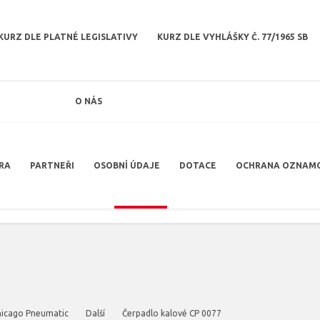
KURZ DLE PLATNÉ LEGISLATIVY
KURZ DLE VYHLÁŠKY Č. 77/1965 SB
O NÁS
RA
PARTNEŘI
OSOBNÍ ÚDAJE
DOTACE
OCHRANA OZNAM
hicago Pneumatic
Další
Čerpadlo kalové CP 0077