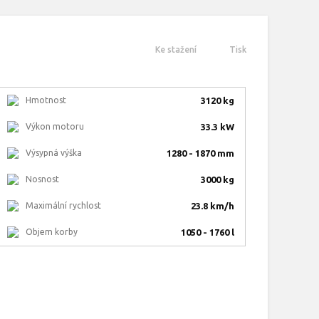
Ke stažení
Tisk
Hmotnost
3120 kg
Výkon motoru
33.3 kW
Výsypná výška
1280 - 1870 mm
Nosnost
3000 kg
Maximální rychlost
23.8 km/h
Objem korby
1050 - 1760 l