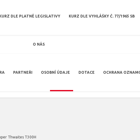
KURZ DLE PLATNÉ LEGISLATIVY
KURZ DLE VYHLÁŠKY Č. 77/1965 SB
O NÁS
RA
PARTNEŘI
OSOBNÍ ÚDAJE
DOTACE
OCHRANA OZNAM
per Thwaites T300H