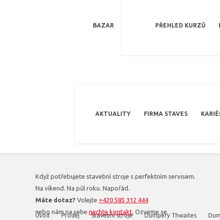
BAZAR
PŘEHLED KURZŮ
AKTUALITY
FIRMA STAVES
KARIÉ
Když potřebujete stavební stroje s perfektním servisem.
Na víkend. Na půl roku. Napořád.
Máte dotaz?
Volejte
+420 585 312 444
nebo nám na sebe
nechte kontakt.
Ozveme se.
Úvod
Prodej
Stavební stroje
Dumpery Thwaites
Dum