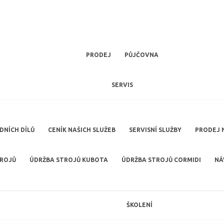
PRODEJ
PŮJČOVNA
SERVIS
NÍCH DÍLŮ
CENÍK NAŠICH SLUŽEB
SERVISNÍ SLUŽBY
PRODEJ 
TROJŮ
ÚDRŽBA STROJŮ KUBOTA
ÚDRŽBA STROJŮ CORMIDI
NÁ
ŠKOLENÍ