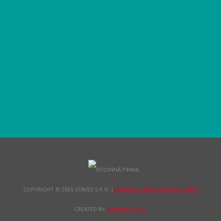
COPYRIGHT © 2026 STAVES S.R.O.
|
ZOBRAZIT DESKTOPOVOU VERZI
CREATED BY
ORBINET S.R.O.