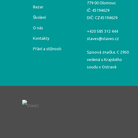
779 00 Olomouc
Bazar
IČ: 45194629
Školení
DIČ: CZ45194629
O nás
+420 585 312 444
Kontakty
staves@staves.cz
Přání a stížnosti
Spisová značka: C 2950
vedená u Krajského
soudu v Ostravě