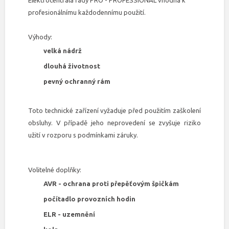
Elektrocentrála řady PRO - PROFESSIONAL vhodná k
profesionálnímu každodennímu použití.
Výhody:
velká nádrž
dlouhá životnost
pevný ochranný rám
Toto technické zařízení vyžaduje před použitím zaškolení
obsluhy. V případě jeho neprovedení se zvyšuje riziko
užití v rozporu s podmínkami záruky.
Volitelné doplňky:
AVR - ochrana proti přepěťovým špičkám
počítadlo provozních hodin
ELR - uzemnění