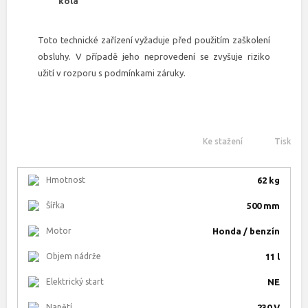
kola
Toto technické zařízení vyžaduje před použitím zaškolení
obsluhy. V případě jeho neprovedení se zvyšuje riziko
užití v rozporu s podmínkami záruky.
Ke stažení
Tisk
Hmotnost
62 kg
Šířka
500 mm
Motor
Honda / benzín
Objem nádrže
11 l
Elektrický start
NE
Napětí
230 V