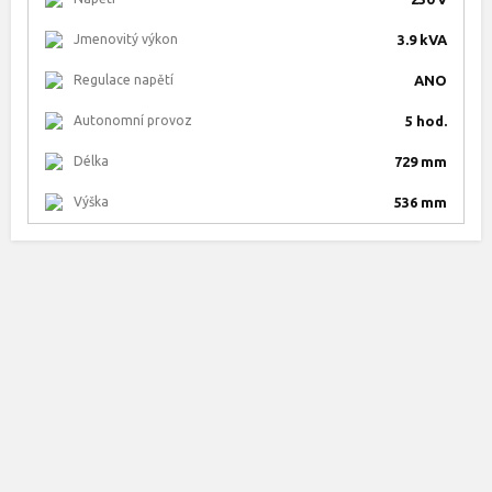
Jmenovitý výkon
3.9 kVA
Regulace napětí
ANO
Autonomní provoz
5 hod.
Délka
729 mm
Výška
536 mm