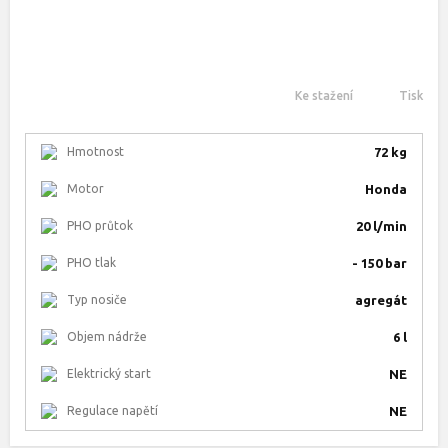
Ke stažení
Tisk
Hmotnost
72 kg
Motor
Honda
PHO průtok
20 l/min
PHO tlak
- 150 bar
Typ nosiče
agregát
Objem nádrže
6 l
Elektrický start
NE
Regulace napětí
NE