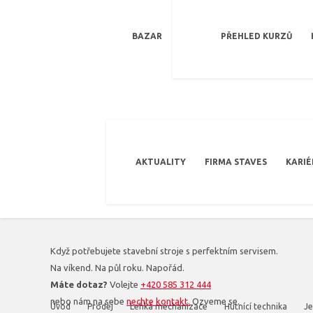
BAZAR
PŘEHLED KURZŮ
AKTUALITY
FIRMA STAVES
KARIÉ
Když potřebujete stavební stroje s perfektním servisem.
Na víkend. Na půl roku. Napořád.
Máte dotaz?
Volejte
+420 585 312 444
nebo nám na sebe
nechte kontakt.
Ozveme se.
Úvod
Prodej
Lehká mechanizace
Hutnící technika
Je