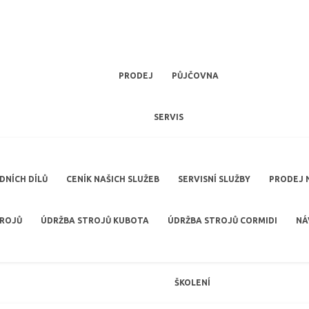
PRODEJ
PŮJČOVNA
SERVIS
NÍCH DÍLŮ
CENÍK NAŠICH SLUŽEB
SERVISNÍ SLUŽBY
PRODEJ 
TROJŮ
ÚDRŽBA STROJŮ KUBOTA
ÚDRŽBA STROJŮ CORMIDI
NÁ
ŠKOLENÍ