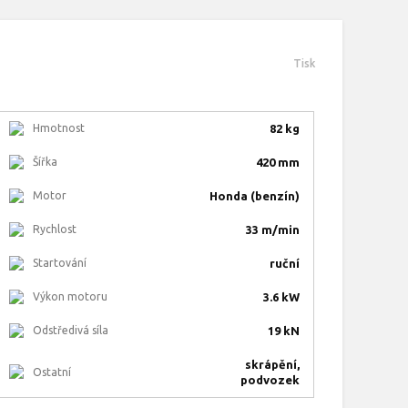
Tisk
Hmotnost
82 kg
Šířka
420 mm
Motor
Honda (benzín)
Rychlost
33 m/min
Startování
ruční
Výkon motoru
3.6 kW
Odstředivá síla
19 kN
skrápění,
Ostatní
podvozek