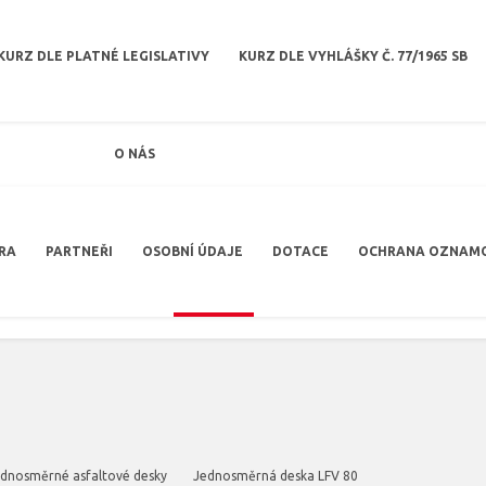
KURZ DLE PLATNÉ LEGISLATIVY
KURZ DLE VYHLÁŠKY Č. 77/1965 SB
O NÁS
RA
PARTNEŘI
OSOBNÍ ÚDAJE
DOTACE
OCHRANA OZNAM
dnosměrné asfaltové desky
Jednosměrná deska LFV 80