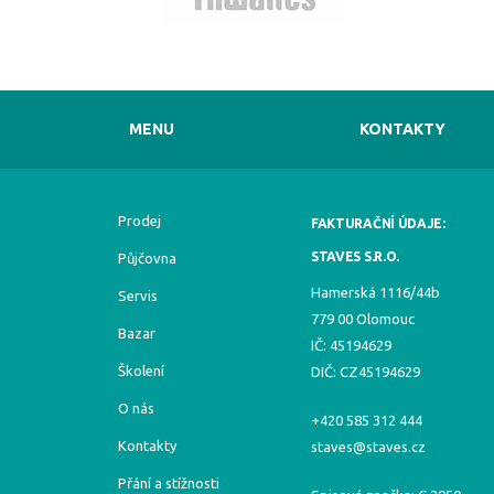
MENU
KONTAKTY
Prodej
FAKTURAČNÍ ÚDAJE:
STAVES S.R.O.
Půjčovna
Hamerská 1116/44b
Servis
779 00 Olomouc
Bazar
IČ: 45194629
Školení
DIČ: CZ45194629
O nás
+420 585 312 444
Kontakty
staves@staves.cz
Přání a stížnosti