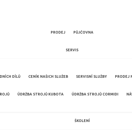
PRODEJ
PŮJČOVNA
SERVIS
NÍCH DÍLŮ
CENÍK NAŠICH SLUŽEB
SERVISNÍ SLUŽBY
PRODEJ 
TROJŮ
ÚDRŽBA STROJŮ KUBOTA
ÚDRŽBA STROJŮ CORMIDI
NÁ
ŠKOLENÍ