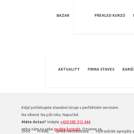
BAZAR
PŘEHLED KURZŮ
AKTUALITY
FIRMA STAVES
KARIÉ
Když potřebujete stavební stroje s perfektním servisem.
Na víkend. Na půl roku. Napořád.
Máte dotaz?
Volejte
+420 585 312 444
nebo nám na sebe
nechte kontakt.
Ozveme se.
Úvod
Prodej
Lehká mechanizace
Hydraulické agregáty 