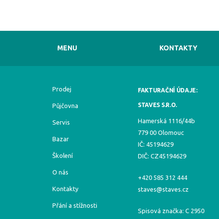
MENU
KONTAKTY
Prodej
FAKTURAČNÍ ÚDAJE:
STAVES S.R.O.
Půjčovna
Hamerská 1116/44b
Servis
779 00 Olomouc
Bazar
IČ: 45194629
Školení
DIČ: CZ45194629
O nás
+420 585 312 444
Kontakty
staves@staves.cz
Přání a stížnosti
Spisová značka: C 2950