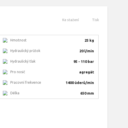
Ke stažení
Tisk
Hmotnost
25 kg
Hydraulický průtok
20 l/min
Hydraulický tlak
95 - 110 bar
Pro nosič
agregát
Pracovní frekvence
1400 úderů/min
Délka
650 mm