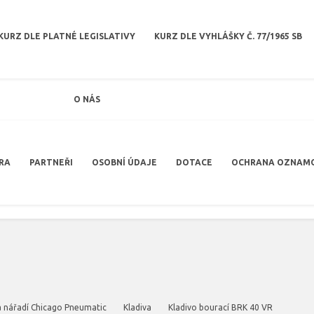
KURZ DLE PLATNÉ LEGISLATIVY
KURZ DLE VYHLÁŠKY Č. 77/1965 SB
O NÁS
RA
PARTNEŘI
OSOBNÍ ÚDAJE
DOTACE
OCHRANA OZNAM
a nářadí Chicago Pneumatic
Kladiva
Kladivo bourací BRK 40 VR