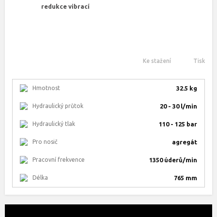
redukce vibrací
Ke stažení
Tisk
Hmotnost
32.5 kg
Hydraulický průtok
20 - 30 l/min
Hydraulický tlak
110 - 125 bar
Pro nosič
agregát
Pracovní frekvence
1350 úderů/min
Délka
765 mm