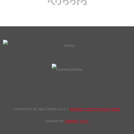
COPYRIGHT © 2026 STAVES S.R.O.
|
ZOBRAZIT DESKTOPOVOU VERZI
CREATED BY
ORBINET S.R.O.