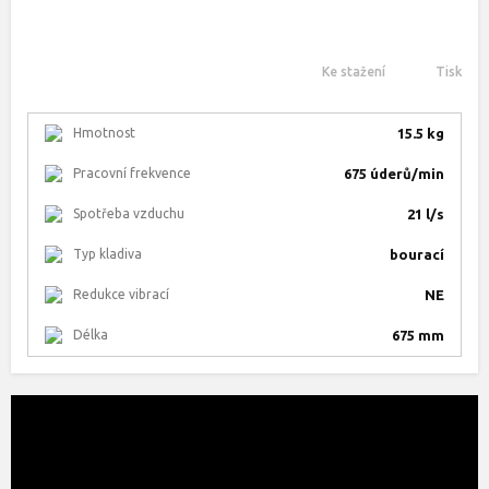
Ke stažení
Tisk
Hmotnost
15.5 kg
Pracovní frekvence
675 úderů/min
Spotřeba vzduchu
21 l/s
Typ kladiva
bourací
Redukce vibrací
NE
Délka
675 mm