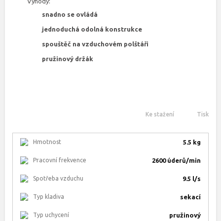
Výhody:
snadno se ovládá
jednoduchá odolná konstrukce
spouštěč na vzduchovém polštáři
pružinový držák
Ke stažení
Tisk
Hmotnost
5.5 kg
Pracovní frekvence
2600 úderů/min
Spotřeba vzduchu
9.5 l/s
Typ kladiva
sekací
Typ uchycení
pružinový