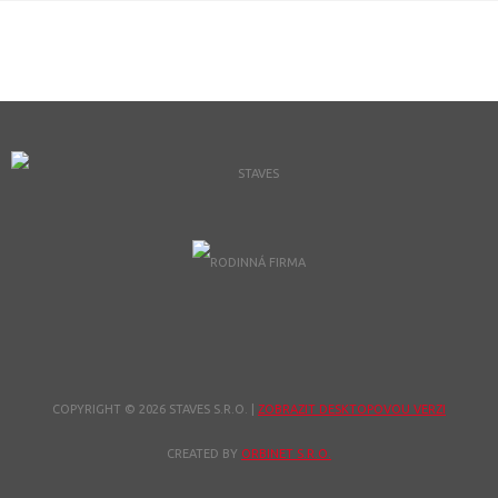
COPYRIGHT © 2026 STAVES S.R.O.
|
ZOBRAZIT DESKTOPOVOU VERZI
CREATED BY
ORBINET S.R.O.