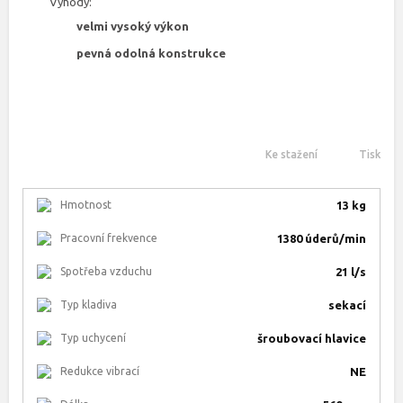
Výhody:
velmi vysoký výkon
pevná odolná konstrukce
Ke stažení
Tisk
Hmotnost
13 kg
Pracovní frekvence
1380 úderů/min
Spotřeba vzduchu
21 l/s
Typ kladiva
sekací
Typ uchycení
šroubovací hlavice
Redukce vibrací
NE