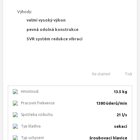
Výhody:
velmi vysoký výkon
pevná odolná konstrukce
SVR systém redukce vibrací
Ke stažení
Tisk
Hmotnost
13.5 kg
Pracovní frekvence
1380 úderů/min
Spotřeba vzduchu
21 l/s
Typ kladiva
sekací
Typ uchycení
šroubovací hlavice