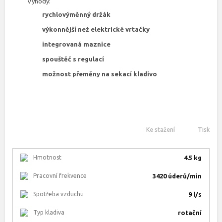
Výhody:
rychlovýměnný držák
výkonnější než elektrické vrtačky
integrovaná maznice
spouštěč s regulací
možnost přeměny na sekací kladivo
Ke stažení
Tisk
Hmotnost
4.5 kg
Pracovní frekvence
3420 úderů/min
Spotřeba vzduchu
9 l/s
Typ kladiva
rotační