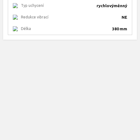
Typ uchycení
rychlovýměnný
Redukce vibrací
NE
Délka
380 mm