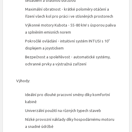
sedadlem a snadnou údržbou
Maximální obratnost - krátké poloměry otáčení a
řízení všech kol pro práci i ve stísněných prostorech
Výkonné motory Kubota - 55-80 kW s úsporou paliva
a splněním emisních norem
Pokročilé ovládání - intuitivní systém INTUSI s 10"
displejem a joystickem
Bezpečnost a spolehlivost - automatické systémy,
ochranné prvky a výstražná zařízení
Výhody:
Ideální pro dlouhé pracovní směny díky komfortní
kabině
Univerzální použití na různých typech staveb
Nízké provozní náklady díky hospodárnému motoru
a snadné údržbě