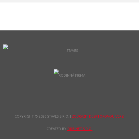
COPYRIGHT © 2026 STAVES S.R.O.
|
ZOBRAZIT DESKTOPOVOU VERZI
CREATED BY
ORBINET S.R.O.