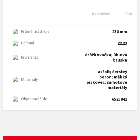
Ke stažení
Tisk
Průměr nástroje
230 mm
Upínání
22,23
drážkovačka; úhlová
Pro nářadí
bruska
asfalt; čerstvý
beton; měkký
Materiály
pískovec; šamotové
materiály
Objednací číslo
6525842