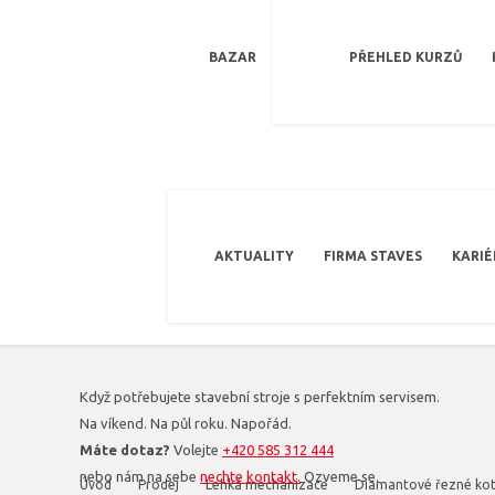
BAZAR
PŘEHLED KURZŮ
AKTUALITY
FIRMA STAVES
KARIÉ
Když potřebujete stavební stroje s perfektním servisem.
Na víkend. Na půl roku. Napořád.
Máte dotaz?
Volejte
+420 585 312 444
nebo nám na sebe
nechte kontakt.
Ozveme se.
Úvod
Prodej
Lehká mechanizace
Diamantové řezné ko