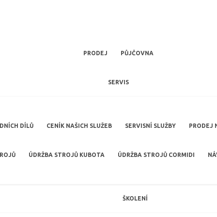
PRODEJ
PŮJČOVNA
SERVIS
NÍCH DÍLŮ
CENÍK NAŠICH SLUŽEB
SERVISNÍ SLUŽBY
PRODEJ 
TROJŮ
ÚDRŽBA STROJŮ KUBOTA
ÚDRŽBA STROJŮ CORMIDI
NÁ
ŠKOLENÍ