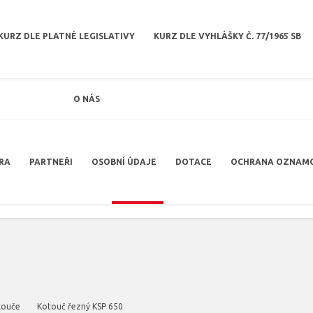
KURZ DLE PLATNÉ LEGISLATIVY
KURZ DLE VYHLÁŠKY Č. 77/1965 SB
O NÁS
RA
PARTNEŘI
OSOBNÍ ÚDAJE
DOTACE
OCHRANA OZNAM
touče
Kotouč řezný KSP 650