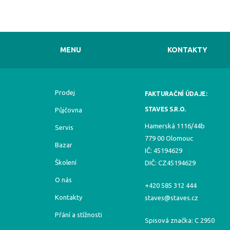
MENU
KONTAKTY
Prodej
FAKTURAČNÍ ÚDAJE:
STAVES S.R.O.
Půjčovna
Hamerská 1116/44b
Servis
779 00 Olomouc
Bazar
IČ: 45194629
Školení
DIČ: CZ45194629
O nás
+420 585 312 444
Kontakty
staves@staves.cz
Přání a stížnosti
Spisová značka: C 2950