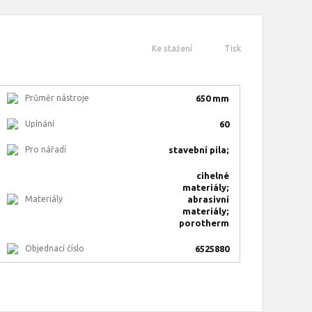
Ke stažení
Tisk
Průměr nástroje
650 mm
Upínání
60
Pro nářadí
stavební pila;
cihelné
materiály;
Materiály
abrasivní
materiály;
porotherm
Objednací číslo
6525880