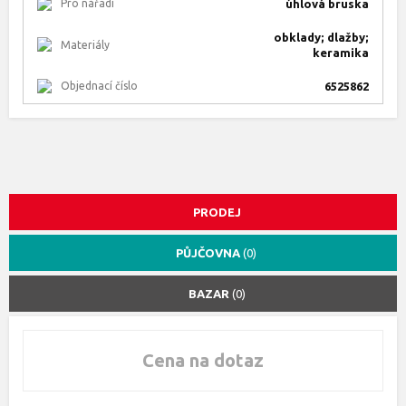
Pro nářadí
úhlová bruska
obklady; dlažby;
Materiály
keramika
Objednací číslo
6525862
PRODEJ
PŮJČOVNA
(0)
BAZAR
(0)
Cena na dotaz