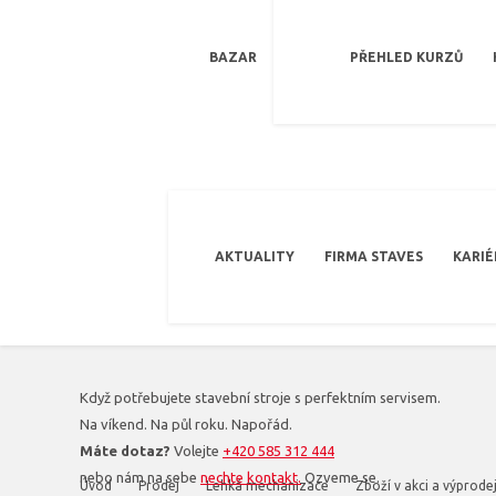
BAZAR
PŘEHLED KURZŮ
AKTUALITY
FIRMA STAVES
KARIÉ
Když potřebujete stavební stroje s perfektním servisem.
Na víkend. Na půl roku. Napořád.
Máte dotaz?
Volejte
+420 585 312 444
nebo nám na sebe
nechte kontakt.
Ozveme se.
Úvod
Prodej
Lehká mechanizace
Zboží v akci a výprode