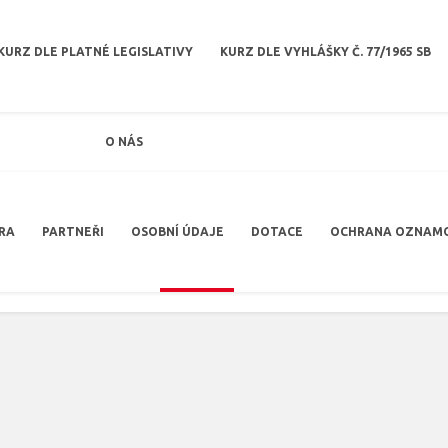
KURZ DLE PLATNÉ LEGISLATIVY
KURZ DLE VYHLÁŠKY Č. 77/1965 SB
O NÁS
RA
PARTNEŘI
OSOBNÍ ÚDAJE
DOTACE
OCHRANA OZNAM
j