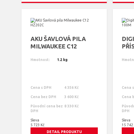
AKU ŠAVLOVÁ PILA
DIG
MILWAUKEE C12
PŘÍ
HZ202C
100
Hmotnost:
1.2 kg
Hmotn
Cena s DPH
4 356 Kč
Cena 
Cena bez DPH
3 600 Kč
Cena 
Původní cena bez
8 330 Kč
Původn
DPH
DPH
Sleva
Sleva
5 723 Kč
15 742
DETAIL PRODUKTU