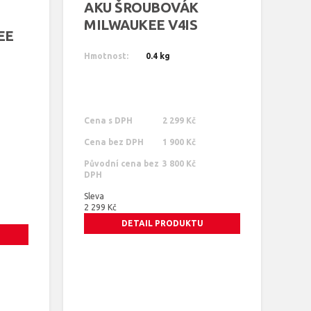
AKU ŠROUBOVÁK
MILWAUKEE V4IS
EE
Hmotnost:
0.4 kg
Cena s DPH
2 299 Kč
Cena bez DPH
1 900 Kč
Původní cena bez
3 800 Kč
DPH
Sleva
2 299 Kč
DETAIL PRODUKTU