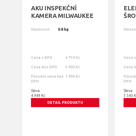
AKU INSPEKČNÍ
ELE
KAMERA MILWAUKEE
ŠRO
C12 IC
MIL
Hmotnost:
0.8 kg
Q
Hmotn
Cena s DPH
4 719 Kč
Cena 
Cena bez DPH
3 900 Kč
Cena 
Původní cena bez
7 990 Kč
Původn
DPH
DPH
Sleva
Sleva
4 949 Kč
3 545 
DETAIL PRODUKTU