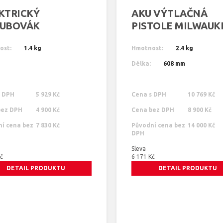
KTRICKÝ
AKU VÝTLAČNÁ
UBOVÁK
PISTOLE MILWAUK
WAUKEE TKSE 2500
PCG 14,4/600
ost:
1.4 kg
Hmotnost:
2.4 kg
Délka:
608 mm
s DPH
5 929 Kč
Cena s DPH
10 769 Kč
bez DPH
4 900 Kč
Cena bez DPH
8 900 Kč
í cena bez
7 830 Kč
Původní cena bez
14 000 Kč
DPH
Sleva
Kč
6 171 Kč
DETAIL PRODUKTU
DETAIL PRODUKTU