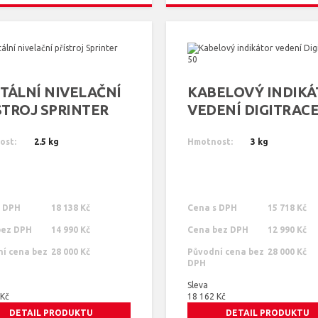
ITÁLNÍ NIVELAČNÍ
KABELOVÝ INDIKÁ
STROJ SPRINTER
VEDENÍ DIGITRACE
M
ost:
2.5 kg
Hmotnost:
3 kg
s DPH
18 138 Kč
Cena s DPH
15 718 Kč
bez DPH
14 990 Kč
Cena bez DPH
12 990 Kč
í cena bez
28 000 Kč
Původní cena bez
28 000 Kč
DPH
Sleva
 Kč
18 162 Kč
DETAIL PRODUKTU
DETAIL PRODUKTU