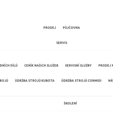
PRODEJ
PŮJČOVNA
SERVIS
NÍCH DÍLŮ
CENÍK NAŠICH SLUŽEB
SERVISNÍ SLUŽBY
PRODEJ 
TROJŮ
ÚDRŽBA STROJŮ KUBOTA
ÚDRŽBA STROJŮ CORMIDI
NÁ
ŠKOLENÍ