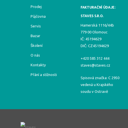
Prodej
FAKTURAČNÍ ÚDAJE:
STAVES S.R.O.
Půjčovna
Hamerská 1116/44b
Servis
779 00 Olomouc
Bazar
IČ: 45194629
Školení
DIČ: CZ45194629
O nás
+420 585 312 444
Kontakty
staves@staves.cz
Přání a stížnosti
Spisová značka: C 2950
vedená u Krajského
soudu v Ostravě