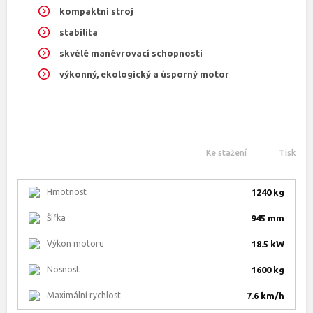
kompaktní stroj
stabilita
skvělé manévrovací schopnosti
výkonný, ekologický a úsporný motor
Ke stažení
Tisk
Hmotnost
1240 kg
Šířka
945 mm
Výkon motoru
18.5 kW
Nosnost
1600 kg
Maximální rychlost
7.6 km/h