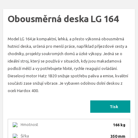
Obousměrná deska LG 164
Model LG 164 je kompaktní, lehká, a přesto výkonná obousměrná
hutnicí deska, určená pro menší práce, například příjezdové cesty a
chodníky, projekty soukromých domů a úzké výkopy. Jedná se o
ideální stroj, který se používá v situacích, kdy jsou makadamová
podloží mělčí a vy potřebujete hbité, rychle reagující ovládání.
Dieselový motor Hatz 1B20 snižuje spotřebu paliva a emise, kvalitní
součásti zase snižují vibrace. Je vybaven odolnou dolní deskou z
oceli Hardox 400.
Tisk
Hmotnost
166 kg
Šířka
350 mm