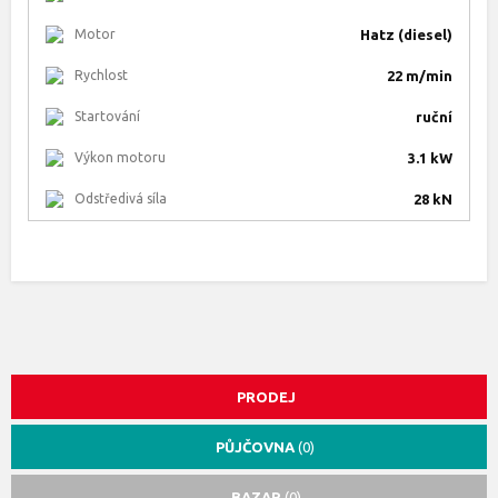
Motor
Hatz (diesel)
Rychlost
22 m/min
Startování
ruční
Výkon motoru
3.1 kW
Odstředivá síla
28 kN
PRODEJ
PŮJČOVNA
(0)
BAZAR
(0)